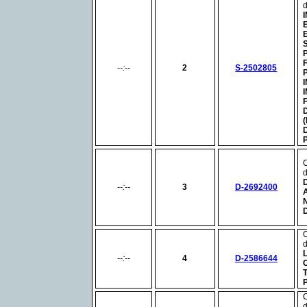
--:--
2
S-2502805
--:--
3
D-2692400
--:--
4
D-2586644