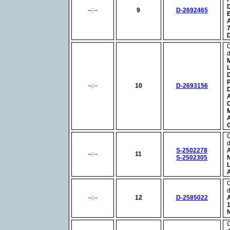
--:--
9
D-2692465
--:--
10
D-2693156
S-2502278
--:--
11
S-2502305
--:--
12
D-2585022