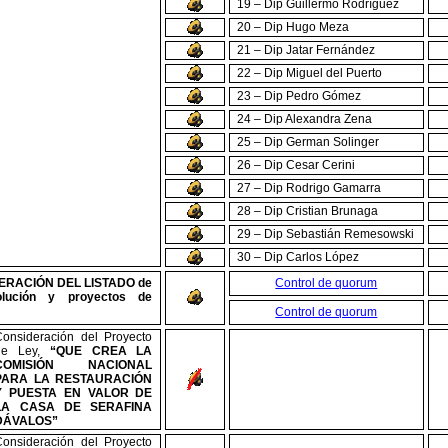
19 – Dip Guillermo Rodríguez
20 – Dip Hugo Meza
21 – Dip Jatar Fernández
22 – Dip Miguel del Puerto
23 – Dip Pedro Gómez
24 – Dip Alexandra Zena
25 – Dip German Solinger
26 – Dip Cesar Cerini
27 – Dip Rodrigo Gamarra
28 – Dip Cristian Brunaga
29 – Dip Sebastián Remesowski
30 – Dip Carlos López
ERACIÓN DEL LISTADO de
Control de quorum
olución y proyectos de
Control de quorum
Consideración del Proyecto
de Ley,
“QUE CREA LA
COMISIÓN NACIONAL
PARA LA RESTAURACIÓN
Y PUESTA EN VALOR DE
LA CASA DE SERAFINA
DÁVALOS”
Consideración del Proyecto