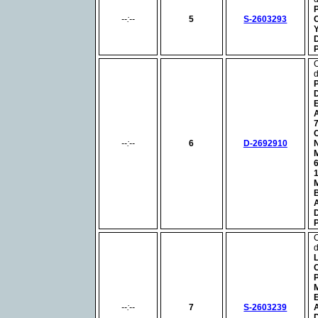
--:--
5
S-2603293
--:--
6
D-2692910
--:--
7
S-2603239