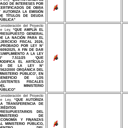
PAGO DE INTERESES POR
CERTIFICADOS DE OBRA
Y AUTORIZA LA EMISIÓN
DE TÍTULOS DE DEUDA
PÚBLICA”
Consideración del Proyecto
de Ley,
“QUE AMPLÍA EL
PRESUPUESTO GENERAL
DE LA NACIÓN PARA EL
EJERCICIO FISCAL 2026,
APROBADO POR LEY
N°
7609/2025, A FIN DE DAR
CUMPLIMIENTO A LA LEY
N°
7.511/25 ‘QUE
MODIFICA EL ARTÍCULO
60 DE LA LEY
N°
1562/2000 ORGÁNICA DEL
MINISTERIO PÚBLICO’, EN
BENEFICIO DE LOS
ASISTENTES FISCALES
DEL MINISTERIO
PÚBLICO”
Consideración del Proyecto
de Ley,
“QUE AUTORIZA
LA TRANSFERENCIA DE
CRÉDITOS
PRESUPUESTARIOS DEL
MINISTERIO DE
ECONOMÍA Y FINANZAS
AL MINISTERIO PÚBLICO,
DENTRO DEL