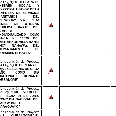
de Ley,
“QUE DECLARA DE
INTERÉS SOCIAL Y
EXPROPIA A FAVOR DE LA
EMPRESA DE SERVICIOS
SANITARIOS DEL
PARAGUAY S.A., PARA
FINES DE UTILIDAD
PÚBLICA, PARTE DEL
INMUEBLE
INDIVIDUALIZADO COMO
FINCA
Nº
11629 DEL
DISTRITO DE VILLA HAYES
(HOY NANAWA), DEL
DEPARTAMENTO DE
PRESIDENTE HAYES”
Consideración del Proyecto
de Ley,
“QUE DECLARA EL
DÍA 14 DE JUNIO DE CADA
AÑO, COMO DÍA
NACIONAL DEL DONANTE
DE SANGRE”
Consideración del Proyecto
de Ley,
“
QUE ESTABLECE
LA FECHA 26 DE JUNIO
COMO DÍA NACIONAL DEL
TAEKWON-DO
PARAGUAYO”
Consideración del Proyecto
de Ley,
“QUE AUTORIZA EL