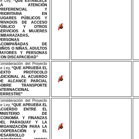
de Ley,
“QUE ESTABLECE
LA ATENCIÓN
PREFERENCIAL Y
PRIORITARIA EN
LUGARES PÚBLICOS Y
PRIVADOS DE ACCESO
PÚBLICO Y OTROS
SERVICIOS A MUJERES
EMBARAZADAS,
PERSONAS
ACOMPAÑADAS DE
NIÑOS O NIÑAS, ADULTOS
MAYORES Y PERSONAS
CON DISCAPACIDAD”
Consideración del Proyecto
de Ley,
“QUE APRUEBA EL
SEXTO PROTOCOLO
ADICIONAL AL ACUERDO
DE ALCANCE PARCIAL
SOBRE TRANSPORTE
INTERNACIONAL
TERRESTRE”
Consideración del Proyecto
de Ley,
“
QUE APRUEBA EL
ACUERDO ENTRE EL
MINISTERIO DE
ECONOMÍA Y FINANZAS
DEL PARAGUAY Y LA
ORGANIZACIÓN PARA LA
COOPERACIÓN y EL
DESARROLLO