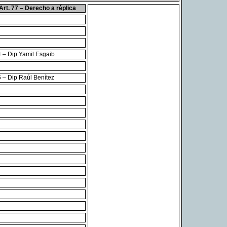
Art. 77 – Derecho a réplica
 – Dip Yamil Esgaib
 – Dip Raúl Benítez