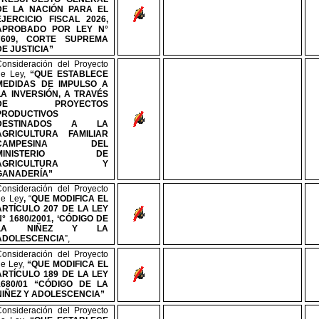
DE LA NACIÓN PARA EL
EJERCICIO FISCAL 2026,
APROBADO POR LEY
N°
7609, CORTE SUPREMA
DE JUSTICIA”
Consideración del Proyecto
de Ley,
“QUE ESTABLECE
MEDIDAS DE IMPULSO A
LA INVERSIÓN, A TRAVÉS
DE PROYECTOS
PRODUCTIVOS
DESTINADOS A LA
AGRICULTURA FAMILIAR
CAMPESINA DEL
MINISTERIO DE
AGRICULTURA Y
GANADERÍA”
Consideración del Proyecto
de Ley
,
“
QUE MODIFICA EL
ARTÍCULO 207 DE LA LEY
N°
1680/2001, ‘CÓDIGO DE
LA NIÑEZ Y LA
ADOLESCENCIA
”,
Consideración del Proyecto
de Ley,
“QUE MODIFICA EL
ARTÍCULO 189 DE LA LEY
1680/01 “CÓDIGO DE LA
NIÑEZ Y ADOLESCENCIA”
Consideración del Proyecto