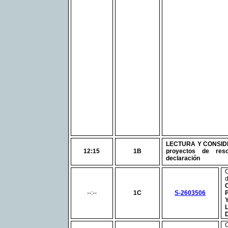
LECTURA Y CONSID
12:15
1B
proyectos de res
declaración
--:--
1C
S-2603506