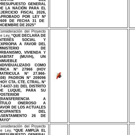
PRESUPUESTO GENERAL
DE LA NACIÓN PARA EL
EJERCICIO FISCAL 2026,
APROBADO POR LEY
Nº
7609 DE FECHA 31 DE
DICIEMBRE DE 2025
”
Consideración del Proyecto
de Ley,
“QUE DECLARA DE
INTERÈS SOCIAL Y
EXPROPIA A FAVOR DEL
MINISTERIO DE
URBANISMO, VIVIENDA Y
HABITAT (MUVH), UN
INMUEBLE
INDIVIDUALIZADO COMO
FINCA
N°
27966 (HOY
MATRICULA
N°
27.966-
L08) PADRON
N°
209096
(HOY CTA. CTE. CTRAL.
N°
27-6437-10) DEL DISTRITO
DE LUQUE, PARA SU
POSTERIOR
TRANSFERENCIA A
TÌTULO ONEROSO A
FAVOR DE LOS ACTUALES
OCUPANTES DEL
ASENTAMIENTO 26 DE
MAYO”
Consideración del Proyecto
de Ley,
“QUE AMPLÌA EL
PRESUPUESTO GENERAL