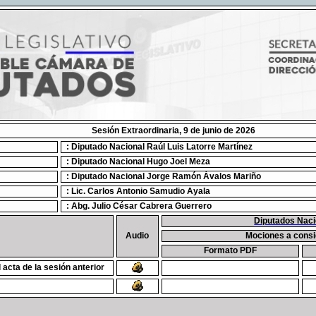
Sesión Extraordinaria, 9 de junio de 2026
: Diputado Nacional Raúl Luis Latorre Martínez
: Diputado Nacional Hugo Joel Meza
: Diputado Nacional Jorge Ramón Ávalos Mariño
: Lic. Carlos Antonio Samudio Ayala
: Abg. Julio César Cabrera Guerrero
Diputados Naci
Audio
Mociones a consi
Formato PDF
l acta de la sesión anterior