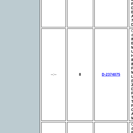
--:--
8
D-2374075