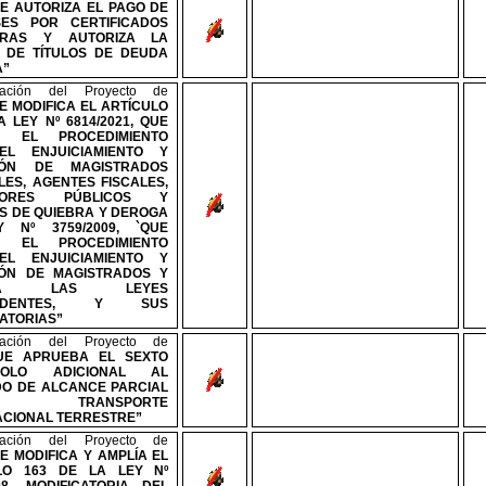
E AUTORIZA EL PAGO DE
SES POR CERTIFICADOS
RAS Y AUTORIZA LA
N DE TÍTULOS DE DEUDA
A”
ración del Proyecto de
E MODIFICA EL ARTÍCULO
LA LEY
Nº
6814/2021, QUE
A EL PROCEDIMIENTO
EL ENJUICIAMIENTO Y
IÓN DE MAGISTRADOS
LES, AGENTES FISCALES,
SORES PÚBLICOS Y
OS DE QUIEBRA Y DEROGA
EY
Nº
3759/2009, `QUE
A EL PROCEDIMIENTO
EL ENJUICIAMIENTO Y
ÓN DE MAGISTRADOS Y
OGA LAS LEYES
CEDENTES, Y SUS
CATORIAS”
ración del Proyecto de
UE APRUEBA EL SEXTO
COLO ADICIONAL AL
O DE ALCANCE PARCIAL
RE TRANSPORTE
ACIONAL TERRESTRE”
ración del Proyecto de
E MODIFICA Y AMPLÍA EL
ULO 163 DE LA LEY
Nº