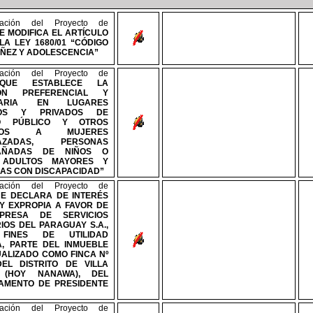
ración del Proyecto de
E MODIFICA EL ARTÍCULO
LA LEY 1680/01 “CÓDIGO
IÑEZ Y ADOLESCENCIA”
ración del Proyecto de
“QUE ESTABLECE LA
IÓN PREFERENCIAL Y
ITARIA EN LUGARES
COS Y PRIVADOS DE
O PÚBLICO Y OTROS
ICIOS A MUJERES
AZADAS, PERSONAS
AÑADAS DE NIÑOS O
, ADULTOS MAYORES Y
AS CON DISCAPACIDAD”
ración del Proyecto de
UE DECLARA DE INTERÉS
 Y EXPROPIA A FAVOR DE
PRESA DE SERVICIOS
IOS DEL PARAGUAY S.A.,
FINES DE UTILIDAD
A, PARTE DEL INMUEBLE
DUALIZADO COMO FINCA
Nº
DEL DISTRITO DE VILLA
 (HOY NANAWA), DEL
AMENTO DE PRESIDENTE
ración del Proyecto de