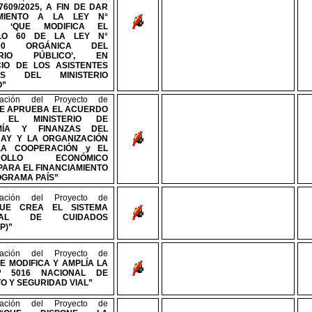
609/2025, A FIN DE DAR
IMIENTO A LA LEY
N°
25 ‘QUE MODIFICA EL
ULO 60 DE LA LEY
N°
2000 ORGÁNICA DEL
TERIO PÚBLICO’, EN
CIO DE LOS ASISTENTES
LES DEL MINISTERIO
O”
ración del Proyecto de
E APRUEBA EL ACUERDO
 EL MINISTERIO DE
MÍA Y FINANZAS DEL
AY Y LA ORGANIZACIÓN
LA COOPERACIÓN y EL
RROLLO ECONÓMICO
PARA EL FINANCIAMIENTO
OGRAMA PAÍ
S”
ración del Proyecto de
QUE CREA EL SISTEMA
ONAL DE CUIDADOS
P)”
ración del Proyecto de
E MODIFICA Y AMPLÍA LA
º
5016 NACIONAL DE
O Y SEGURIDAD VIAL”
ración del Proyecto de