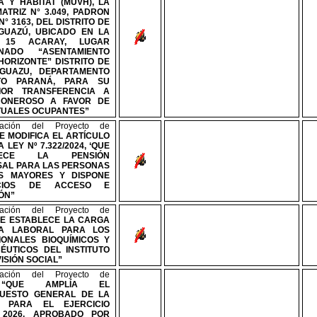
A Y HÁBITAT (MUVH), LA
MATRIZ
N°
3.049, PADRON
N°
3163, DEL DISTRITO DE
GUAZÚ, UBICADO EN LA
 15 ACARAY, LUGAR
INADO “ASENTAMIENTO
HORIZONTE” DISTRITO DE
GUAZU, DEPARTAMENTO
TO PARANÁ, PARA SU
IOR TRANSFERENCIA A
 ONEROSO A FAVOR DE
TUALES OCUPANTES”
ración del Proyecto de
E MODIFICA EL ARTÍCULO
LA LEY
Nº
7.322/2024, ‘QUE
BLECE LA PENSIÓN
SAL PARA LAS PERSONAS
S MAYORES Y DISPONE
ICIOS DE ACCESO E
ÓN”
ración del Proyecto de
E ESTABLECE LA CARGA
IA LABORAL PARA LOS
IONALES BIOQUÍMICOS Y
ÉUTICOS DEL INSTITUTO
ISIÓN SOCIAL”
ración del Proyecto de
,
“QUE AMPLÍA EL
UESTO GENERAL DE LA
N PARA EL EJERCICIO
 2026, APROBADO POR