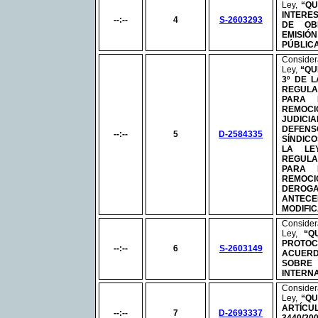
Ley,
“QU
INTERE
--:--
4
S-2603293
DE OB
EMISIÓ
PÚBLIC
Conside
Ley,
“QU
3º DE 
REGUL
PARA 
REMOC
JUDICIA
DEFEN
--:--
5
D-2584335
SÍNDIC
LA L
REGUL
PARA 
REMOCI
DER
ANTE
MODIFI
Conside
Ley,
“Q
PROTO
--:--
6
S-2603149
ACUERD
SOB
INTERN
Conside
Ley,
“QU
ARTÍC
--:--
7
D-2693337