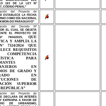
008, MODIFICATORIA DEL
ULO 163 DE LA LEY
Nº
97, CÓDIGO PENAL”
ración del Proyecto de
E ESTABLECE LA FECHA
UNIO COMO DÍA NACIONAL
EKWON-DO PARAGUAYO”
eración del Decreto
Nº
POR EL CUAL SE OBJETA
ENTE EL PROYECTO DE
QUE
Nº
7604/2025,
FICA Y AMPLÍA LA
N°
7324/2024 `QUE
BLECE REQUISITOS
COMPETENCIA
GÜÍSTICA PARA
DIANTES
RANJEROS EN
DIOS DE GRADO Y
SGRADO EN
TITUCIONES DE
ACIÓN SUPERIOR
 REPÚBLICA”
ración del Proyecto de
E DECLARA DE INTERÉS
 Y EXPROPIA A FAVOR DE
TERIO DE URBANISMO,