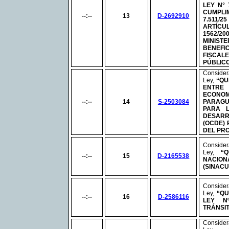
LEY
N°
7
CUMPL
--:--
13
D-2692910
7.511/
ARTÍC
1562/
MINIS
BENEFI
FISCA
PÚBLIC
Conside
Ley,
“
QU
ENTRE
ECONO
--:--
14
S-2503084
PARAGU
PARA 
DESA
(OCDE) 
DEL PR
Conside
Ley,
“
--:--
15
D-2165538
NACI
(SINACU
Conside
Ley,
“QU
--:--
16
D-2586116
LEY
N
TRÁNSIT
Conside