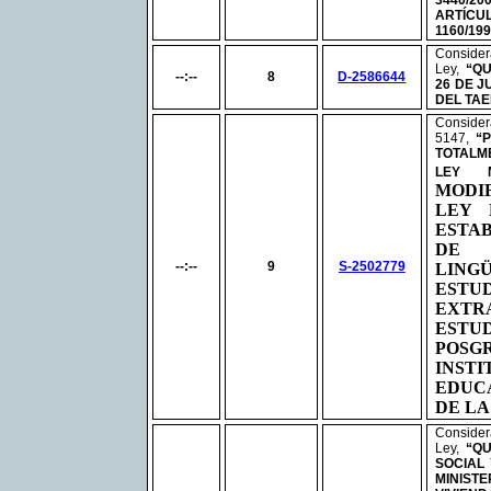
3440/2
ARTÍC
1160/19
Conside
Ley,
“
QU
--:--
8
D-2586644
26 DE J
DEL TA
Consid
5147,
“
TOTALM
LEY
MODI
LEY
ESTA
DE 
--:--
9
S-2502779
LIN
ESTU
EXT
ESTU
PO
INS
EDUC
DE LA
Conside
Ley,
“QU
SOCIAL
MINIS