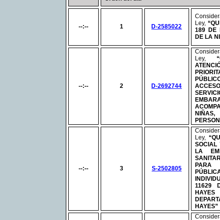
Conside
Ley,
“QU
--:--
1
D-2585022
189 DE 
DE LA N
Conside
Ley,
ATENC
PRIOR
PÚBLI
--:--
2
D-2692744
ACCES
SERV
EMBAR
ACOMP
NIÑAS
PERSON
Conside
Ley,
“Q
SOCIAL
LA EM
SANITAR
PARA 
--:--
3
S-2502805
PÚBLIC
INDIVI
11629 
HAYES
DEPART
HAYES”
Conside