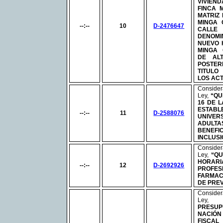
VIVIEND
FINCA 
MATRIZ
MINGA 
--:--
10
D-2476647
CALLE
DENOM
NUEVO 
MINGA 
DE AL
POSTER
TITULO
LOS AC
Conside
Ley,
“QU
16 DE 
ESTA
--:--
11
D-2588076
UNIVER
ADULTA
BENEF
INCLUSI
Conside
Ley,
“QU
HORAR
--:--
12
D-2692926
PROFES
FARMAC
DE PREV
Conside
Ley
PRESUP
NACIÓ
FISCAL