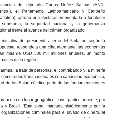
nstancias del diputado Carlos Núñez Salinas (ANR-
entral), el Parlamento Latinoamericano y Caribeño
arlatino), aprobó una declaración orientada a fortalecer
a soberanía, la seguridad nacional y la gobernanza
gional frente al avance del crimen organizado.
 iniciativa del presidente alterno del Parlatino, según la
opuesta, responde a una cifra alarmante: las economías
neran más de USD 300 mil millones anuales, un monto
 países de la región.
e armas, la trata de personas, el contrabando y la minería
ino como redes transnacionales con capacidad económica,
idad de los Estados”, dice parte de las fundamentaciones
y ocupa un lugar geográfico clave, particularmente, por
na y Brasil. “Esta zona, marcada históricamente por la
 organizaciones criminales para el lavado de dinero, el