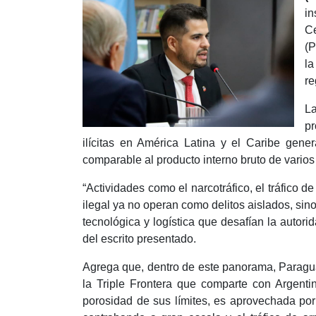
i
C
(P
l
re
La
pr
ilícitas en América Latina y el Caribe ge
comparable al producto interno bruto de varios
“Actividades como el narcotráfico, el tráfico d
ilegal ya no operan como delitos aislados, s
tecnológica y logística que desafían la autor
del escrito presentado.
Agrega que, dentro de este panorama, Paragua
la Triple Frontera que comparte con Argenti
porosidad de sus límites, es aprovechada por