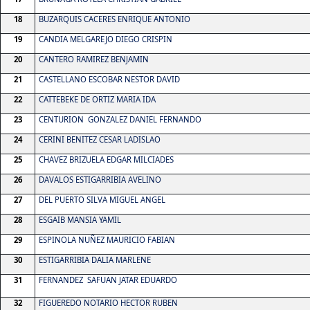
18
BUZARQUIS CACERES ENRIQUE ANTONIO
19
CANDIA MELGAREJO DIEGO CRISPIN
20
CANTERO RAMIREZ BENJAMIN
21
CASTELLANO ESCOBAR NESTOR DAVID
22
CATTEBEKE DE ORTIZ MARIA IDA
23
CENTURION
GONZALEZ DANIEL FERNANDO
24
CERINI BENITEZ CESAR LADISLAO
25
CHAVEZ BRIZUELA EDGAR MILCIADES
26
DAVALOS ESTIGARRIBIA AVELINO
27
DEL PUERTO SILVA MIGUEL ANGEL
28
ESGAIB MANSIA YAMIL
29
ESPINOLA NUÑEZ MAURICIO FABIAN
30
ESTIGARRIBIA DALIA MARLENE
31
FERNANDEZ
SAFUAN JATAR EDUARDO
32
FIGUEREDO NOTARIO HECTOR RUBEN