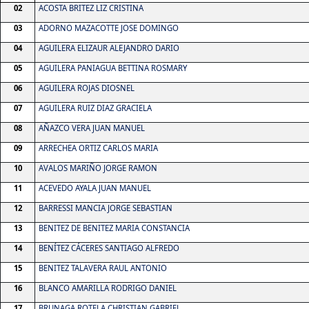
02
ACOSTA BRITEZ LIZ CRISTINA
03
ADORNO MAZACOTTE JOSE DOMINGO
04
AGUILERA ELIZAUR ALEJANDRO DARIO
05
AGUILERA PANIAGUA BETTINA ROSMARY
06
AGUILERA ROJAS DIOSNEL
07
AGUILERA RUIZ DIAZ GRACIELA
08
AÑAZCO VERA JUAN MANUEL
09
ARRECHEA ORTIZ CARLOS MARIA
10
AVALOS MARIÑO JORGE RAMON
11
ACEVEDO AYALA JUAN MANUEL
12
BARRESSI MANCIA JORGE SEBASTIAN
13
BENITEZ DE BENITEZ MARIA CONSTANCIA
14
BENÍTEZ CÁCERES SANTIAGO ALFREDO
15
BENITEZ TALAVERA RAUL ANTONIO
16
BLANCO AMARILLA RODRIGO DANIEL
17
BRUNAGA ROTELA CHRISTIAN GABRIEL