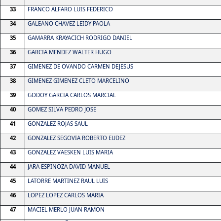
33
FRANCO ALFARO LUIS FEDERICO
34
GALEANO CHAVEZ LEIDY PAOLA
35
GAMARRA KRAYACICH RODRIGO DANIEL
36
GARCIA MENDEZ WALTER HUGO
37
GIMENEZ DE OVANDO CARMEN DEJESUS
38
GIMENEZ GIMENEZ CLETO MARCELINO
39
GODOY GARCIA CARLOS MARCIAL
40
GOMEZ SILVA PEDRO JOSE
41
GONZALEZ ROJAS SAUL
42
GONZALEZ SEGOVIA ROBERTO EUDEZ
43
GONZALEZ VAESKEN LUIS MARIA
44
JARA ESPINOZA DAVID MANUEL
45
LATORRE MARTINEZ RAUL LUIS
46
LOPEZ LOPEZ CARLOS MARIA
47
MACIEL MERLO JUAN RAMON