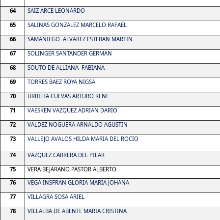
64
SAIZ ARCE LEONARDO
65
SALINAS GONZALEZ MARCELO RAFAEL
66
SAMANIEGO
ALVAREZ ESTEBAN MARTIN
67
SOLINGER SANTANDER GERMAN
68
SOUTO DE ALLIANA FABIANA
69
TORRES BAEZ ROYA NIGSA
70
URBIETA CUEVAS ARTURO RENE
71
VAESKEN VAZQUEZ ADRIAN DARIO
72
VALDEZ NOGUERA ARNALDO AGUSTIN
73
VALLEJO AVALOS HILDA MARIA DEL ROCIO
74
VAZQUEZ CABRERA DEL PILAR
75
VERA BEJARANO PASTOR ALBERTO
76
VEGA INSFRAN GLORIA MARIA JOHANA
77
VILLAGRA SOSA ARIEL
78
VILLALBA DE ABENTE MARIA CRISTINA