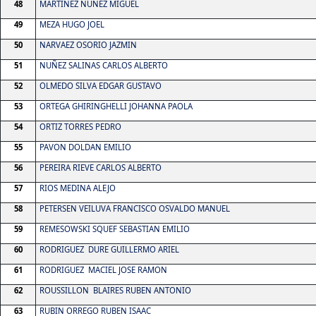
48
MARTINEZ NUÑEZ MIGUEL
49
MEZA HUGO JOEL
50
NARVAEZ OSORIO JAZMIN
51
NUÑEZ SALINAS CARLOS ALBERTO
52
OLMEDO SILVA EDGAR GUSTAVO
53
ORTEGA GHIRINGHELLI JOHANNA PAOLA
54
ORTIZ TORRES PEDRO
55
PAVON DOLDAN EMILIO
56
PEREIRA RIEVE CARLOS ALBERTO
57
RIOS MEDINA ALEJO
58
PETERSEN VEILUVA FRANCISCO OSVALDO MANUEL
59
REMESOWSKI SQUEF SEBASTIAN EMILIO
60
RODRIGUEZ
DURE GUILLERMO ARIEL
61
RODRIGUEZ
MACIEL JOSE RAMON
62
ROUSSILLON
BLAIRES RUBEN ANTONIO
63
RUBIN ORREGO RUBEN ISAAC